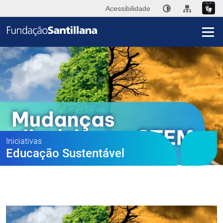
Acessibilidade
I
A
Fu
San
Publ
Iniciativas
Educação Sustentável
Ini
Im
Co