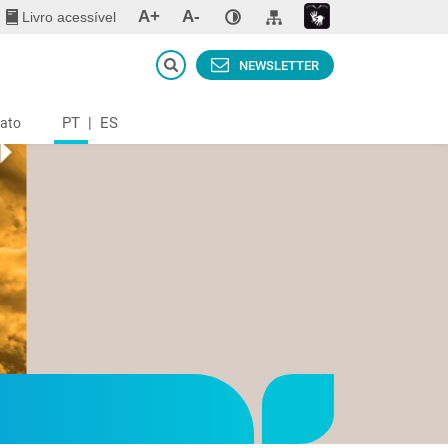
A+
A-
Livro acessível
NEWSLETTER
PT
|
ES
ato