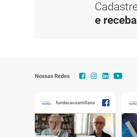
Cadastre
e receb
Nossas Redes
fundacaosantillana