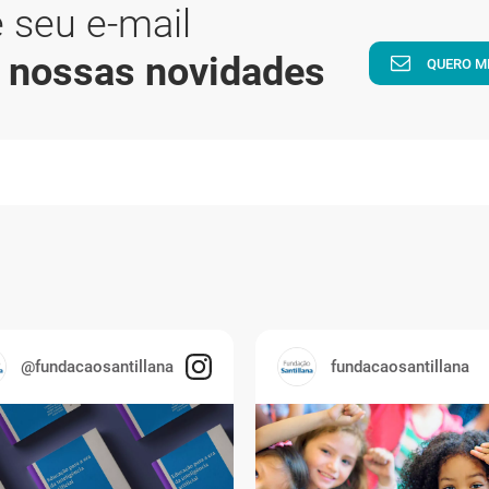
 seu e-mail
a nossas novidades
QUERO M
@fundacaosantillana
fundacaosantillana