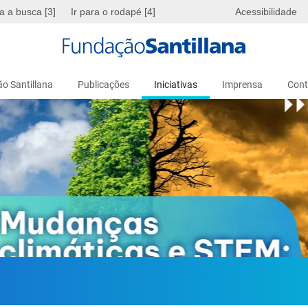
ra a busca [3]
Ir para o rodapé [4]
Acessibilidade
o Santillana
Publicações
Iniciativas
Imprensa
Cont