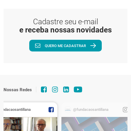
Cadastre seu e-mail
e receba nossas novidades
QUERO ME CADASTRAR
Nossas Redes
fundacaosantillana
@fundacaosantillana