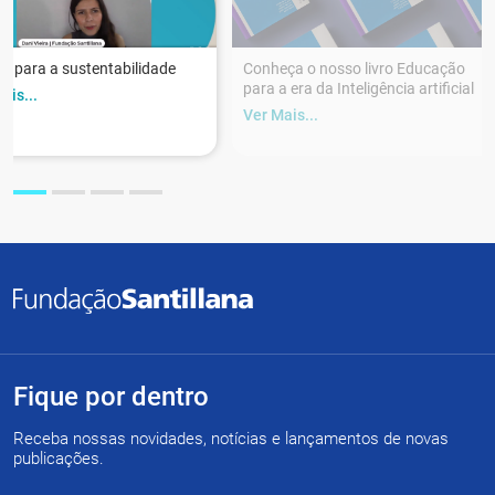
r para a sustentabilidade
Conheça o nosso livro Educação
para a era da Inteligência artificial
ais...
Ver Mais...
Fique por dentro
Receba nossas novidades, notícias e lançamentos de novas
publicações.