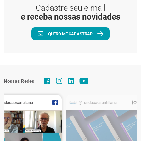
Cadastre seu e-mail
e receba nossas novidades
QUERO ME CADASTRAR
Nossas Redes
fundacaosantillana
@fundacaosantillana