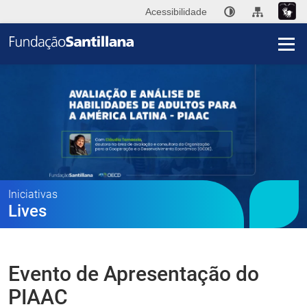
Acessibilidade
I
A
Fu
San
Publ
Iniciativas
Lives
Ini
Im
Evento de Apresentação do
Co
PIAAC