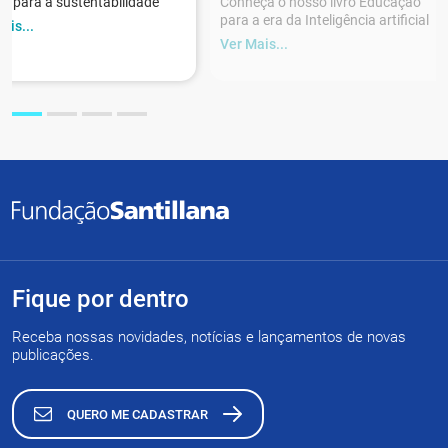
r para a sustentabilidade
Conheça o nosso livro Educação
para a era da Inteligência artificial
ais...
Ver Mais...
Fique por dentro
Receba nossas novidades, notícias e lançamentos de novas
publicações.
QUERO ME CADASTRAR