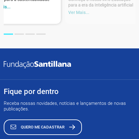
para a era da Inteligência artificial
ais...
Ver Mais...
Fique por dentro
Receba nossas novidades, notícias e lançamentos de novas
publicações.
QUERO ME CADASTRAR