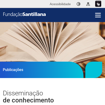
Acessibilidade
I
A
Fu
San
Publ
Publicações
Ini
Im
Disseminação
de conhecimento
Co