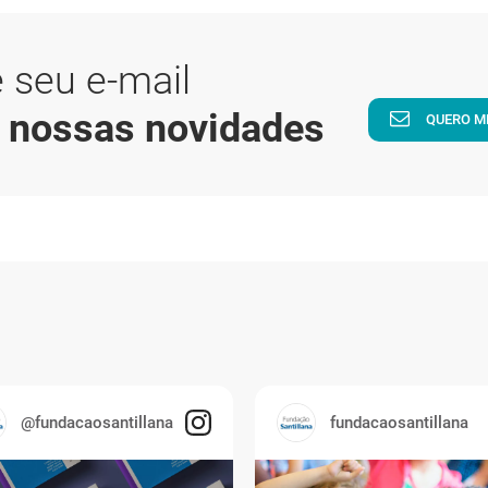
 seu e-mail
a nossas novidades
QUERO M
@fundacaosantillana
fundacaosantillana