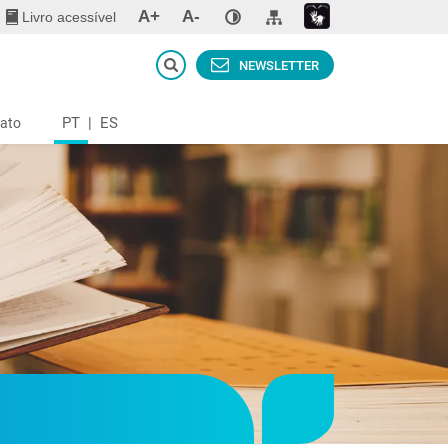
A+
A-
Livro acessível
NEWSLETTER
PT
|
ES
ato