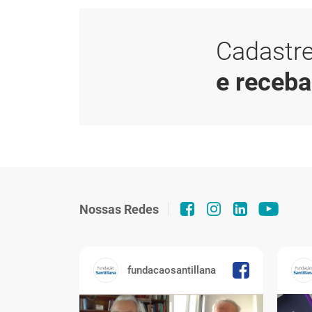
Cadastre
e receb
Nossas Redes
fundacaosantillana