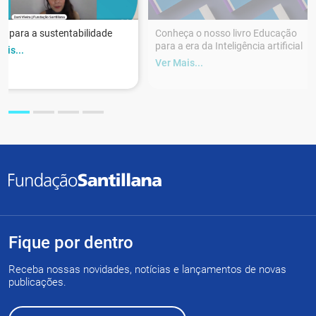
r para a sustentabilidade
Conheça o nosso livro Educação
para a era da Inteligência artificial
ais...
Ver Mais...
Fique por dentro
Receba nossas novidades, notícias e lançamentos de novas
publicações.