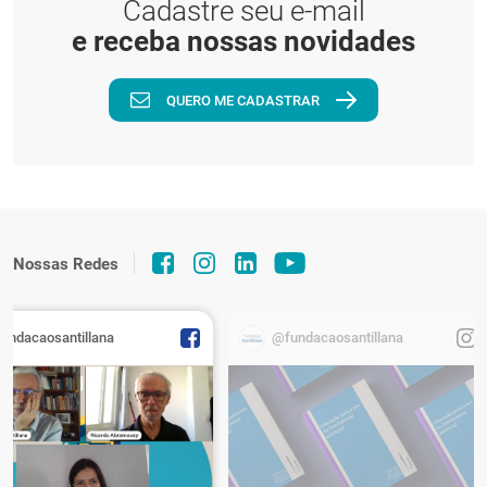
Cadastre seu e-mail
e receba nossas novidades
QUERO ME CADASTRAR
Nossas Redes
fundacaosantillana
@fundacaosantillana