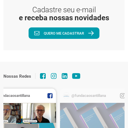
Cadastre seu e-mail
e receba nossas novidades
QUERO ME CADASTRAR
Nossas Redes
fundacaosantillana
@fundacaosantillana