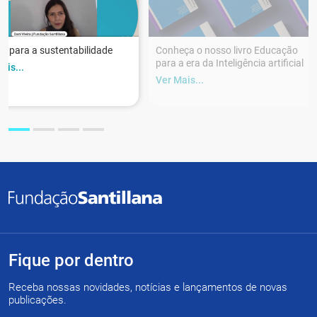
r para a sustentabilidade
Conheça o nosso livro Educação
para a era da Inteligência artificial
ais...
Ver Mais...
Fique por dentro
Receba nossas novidades, notícias e lançamentos de novas
publicações.