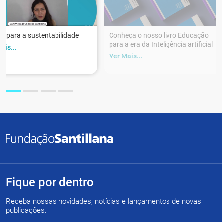
r para a sustentabilidade
Conheça o nosso livro Educação
para a era da Inteligência artificial
ais...
Ver Mais...
Fique por dentro
Receba nossas novidades, notícias e lançamentos de novas
publicações.