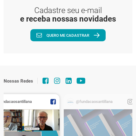
Cadastre seu e-mail
e receba nossas novidades
QUERO ME CADASTRAR
Nossas Redes
fundacaosantillana
@fundacaosantillana