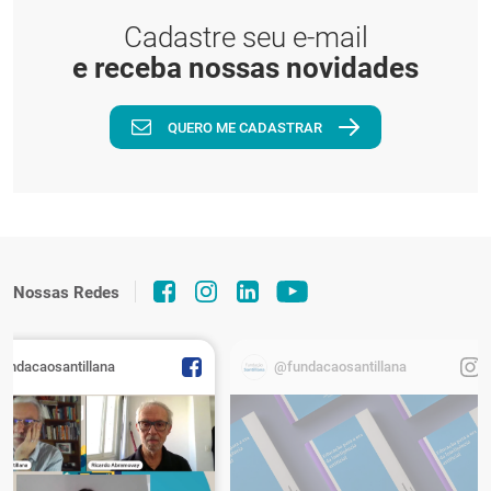
Cadastre seu e-mail
e receba nossas novidades
QUERO ME CADASTRAR
Nossas Redes
fundacaosantillana
@fundacaosantillana