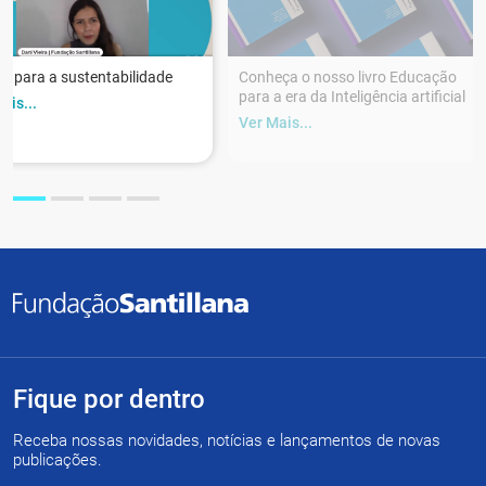
r para a sustentabilidade
Conheça o nosso livro Educação
para a era da Inteligência artificial
ais...
Ver Mais...
Fique por dentro
Receba nossas novidades, notícias e lançamentos de novas
publicações.