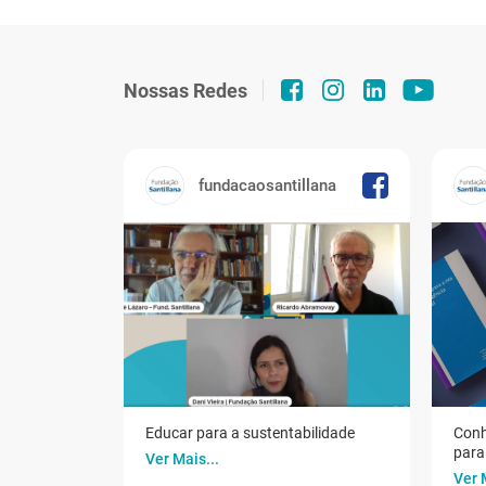
Nossas Redes
fundacaosantillana
Educar para a sustentabilidade
Conh
para 
Ver Mais...
Ver 