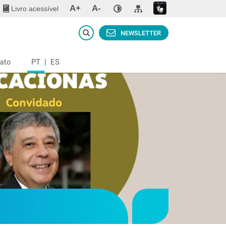
A+
A-
Livro acessível
NEWSLETTER
PT
|
ES
ato