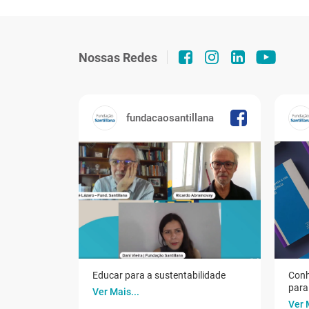
Nossas Redes
fundacaosantillana
Educar para a sustentabilidade
Conh
para 
Ver Mais...
Ver 