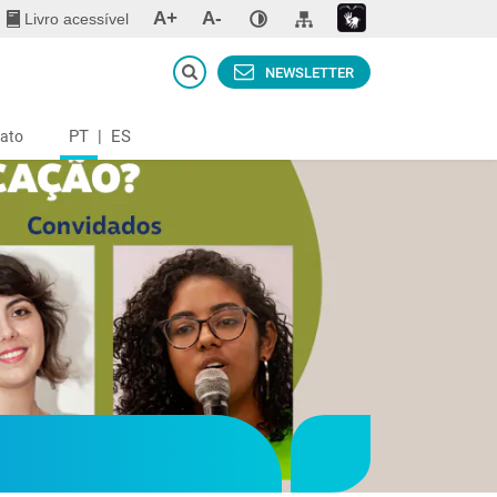
A+
A-
Livro acessível
NEWSLETTER
PT
|
ES
ato