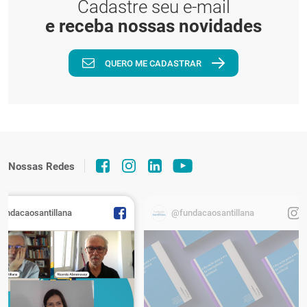
Cadastre seu e-mail
e receba nossas novidades
QUERO ME CADASTRAR
Nossas Redes
fundacaosantillana
@fundacaosantillana