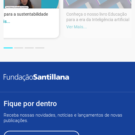
r para a sustentabilidade
Conheça o nosso livro Educação
para a era da Inteligência artificial
ais...
Ver Mais...
Fique por dentro
Receba nossas novidades, notícias e lançamentos de novas
publicações.