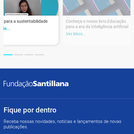
r para a sustentabilidade
Conheça o nosso livro Educação
para a era da Inteligência artificial
ais...
Ver Mais...
Fique por dentro
Receba nossas novidades, notícias e lançamentos de novas
publicações.