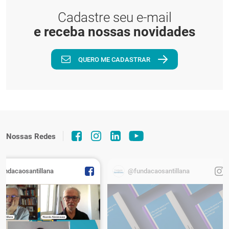
Cadastre seu e-mail
e receba nossas novidades
QUERO ME CADASTRAR
Nossas Redes
fundacaosantillana
@fundacaosantillana