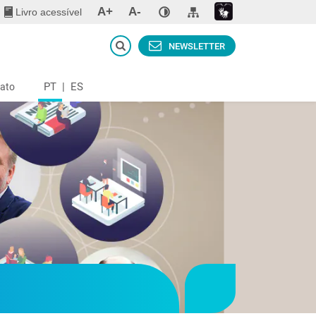
A+
A-
Livro acessível
NEWSLETTER
PT
|
ES
ato