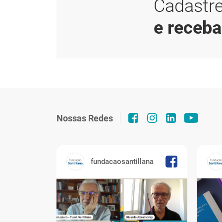
Cadastre
e receb
Nossas Redes
fundacaosantillana