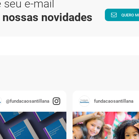
 seu e-mail
a nossas novidades
QUERO M
@fundacaosantillana
fundacaosantillana