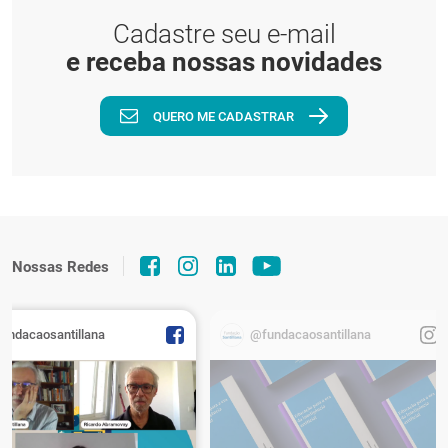
Cadastre seu e-mail
e receba nossas novidades
QUERO ME CADASTRAR
Nossas Redes
fundacaosantillana
@fundacaosantillana