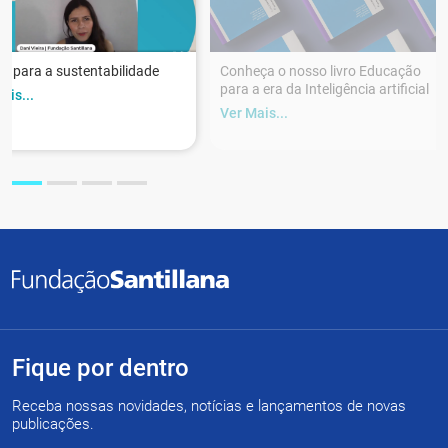
r para a sustentabilidade
Conheça o nosso livro Educação
para a era da Inteligência artificial
ais...
Ver Mais...
Fique por dentro
Receba nossas novidades, notícias e lançamentos de novas
publicações.