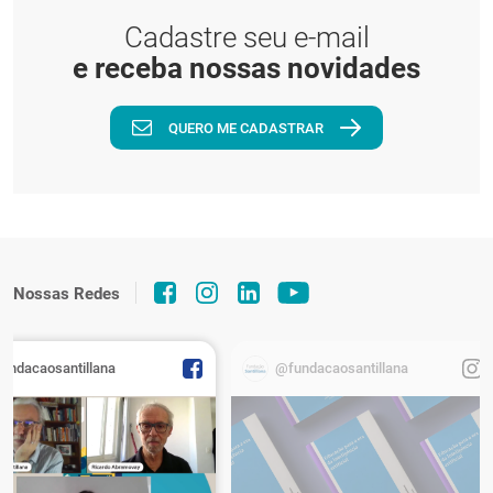
Cadastre seu e-mail
e receba nossas novidades
QUERO ME CADASTRAR
Nossas Redes
fundacaosantillana
@fundacaosantillana