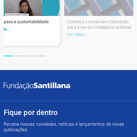
r para a sustentabilidade
Conheça o nosso livro Educação
para a era da Inteligência artificial
ais...
Ver Mais...
Fique por dentro
Receba nossas novidades, notícias e lançamentos de novas
publicações.