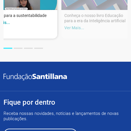
r para a sustentabilidade
Conheça o nosso livro Educação
para a era da Inteligência artificial
ais...
Ver Mais...
Fique por dentro
Receba nossas novidades, notícias e lançamentos de novas
publicações.