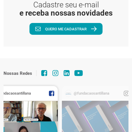
Cadastre seu e-mail
e receba nossas novidades
QUERO ME CADASTRAR
Nossas Redes
fundacaosantillana
@fundacaosantillana