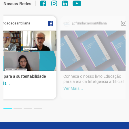
Nossas Redes
fundacaosantillana
@fundacaosantillana
r para a sustentabilidade
Conheça o nosso livro Educação
para a era da Inteligência artificial
ais...
Ver Mais...