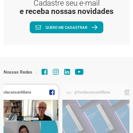
Cadastre seu e-mail
e receba nossas novidades
QUERO ME CADASTRAR
Nossas Redes
fundacaosantillana
@fundacaosantillana