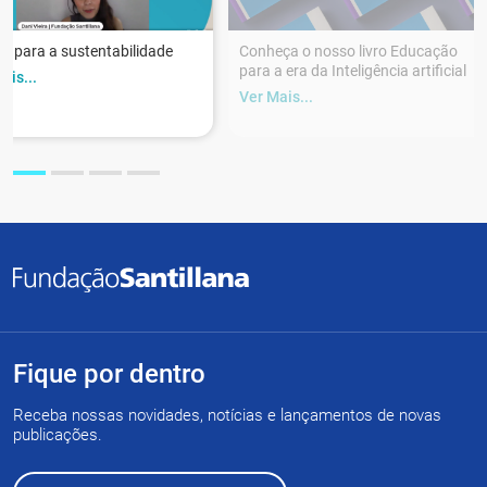
r para a sustentabilidade
Conheça o nosso livro Educação
para a era da Inteligência artificial
ais...
Ver Mais...
Fique por dentro
Receba nossas novidades, notícias e lançamentos de novas
publicações.