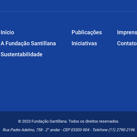
Início
Publicações
Impren
A Fundação Santillana
Iniciativas
Contato
Sustentabilidade
© 2023 Fundação Santillana. Todos os direitos reservados.
Rua Padre Adelino, 758 - 2° andar - CEP 03303-904 - Telefone (11) 2790-2196