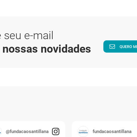
 seu e-mail
a nossas novidades
QUERO M
@fundacaosantillana
fundacaosantillana