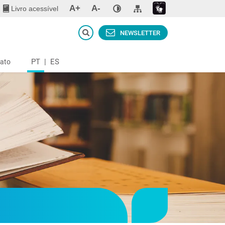
A+
A-
Livro acessível
NEWSLETTER
PT
|
ES
ato