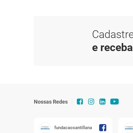
Cadastre
e receb
Nossas Redes
fundacaosantillana