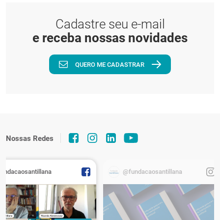
Cadastre seu e-mail
e receba nossas novidades
QUERO ME CADASTRAR
Nossas Redes
fundacaosantillana
@fundacaosantillana