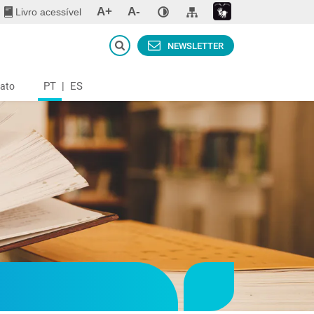
A+
A-
Livro acessível
NEWSLETTER
PT
|
ES
ato