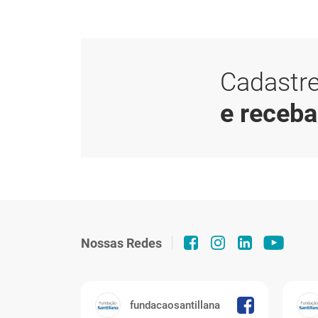
Cadastre
e receb
Nossas Redes
fundacaosantillana