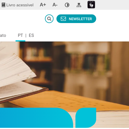
A+
A-
Livro acessível
NEWSLETTER
PT
|
ES
ato