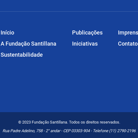
Início
Publicações
Impren
A Fundação Santillana
Iniciativas
Contato
Sustentabilidade
© 2023 Fundação Santillana. Todos os direitos reservados.
Rua Padre Adelino, 758 - 2° andar - CEP 03303-904 - Telefone (11) 2790-2196