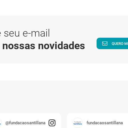
 seu e-mail
a nossas novidades
QUERO M
@fundacaosantillana
fundacaosantillana