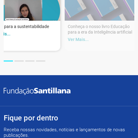
r para a sustentabilidade
Conheça o nosso livro Educação
para a era da Inteligência artificial
ais...
Ver Mais...
Fique por dentro
Receba nossas novidades, notícias e lançamentos de novas
publicações.