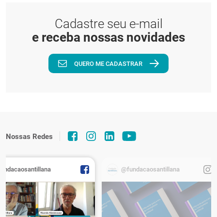
Cadastre seu e-mail
e receba nossas novidades
QUERO ME CADASTRAR
Nossas Redes
fundacaosantillana
@fundacaosantillana