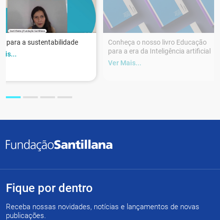
r para a sustentabilidade
Conheça o nosso livro Educação
para a era da Inteligência artificial
ais...
Ver Mais...
Fique por dentro
Receba nossas novidades, notícias e lançamentos de novas
publicações.