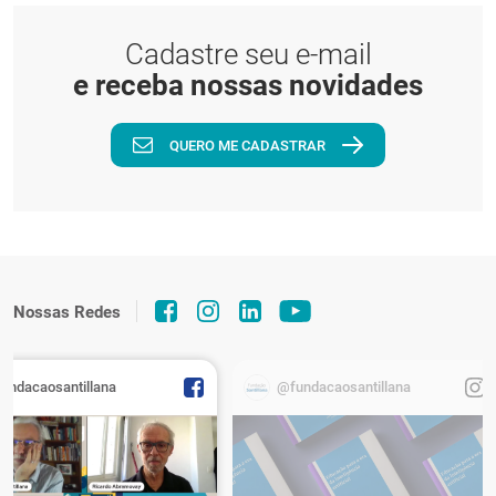
Cadastre seu e-mail
e receba nossas novidades
QUERO ME CADASTRAR
Nossas Redes
fundacaosantillana
@fundacaosantillana