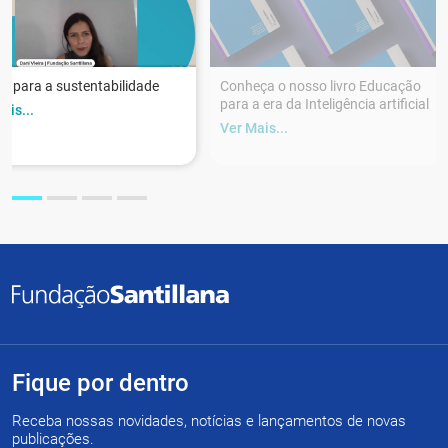
r para a sustentabilidade
Conheça o nosso livro Educação
para a era da Inteligência artificial
ais...
Ver Mais...
Fique por dentro
Receba nossas novidades, notícias e lançamentos de novas
publicações.