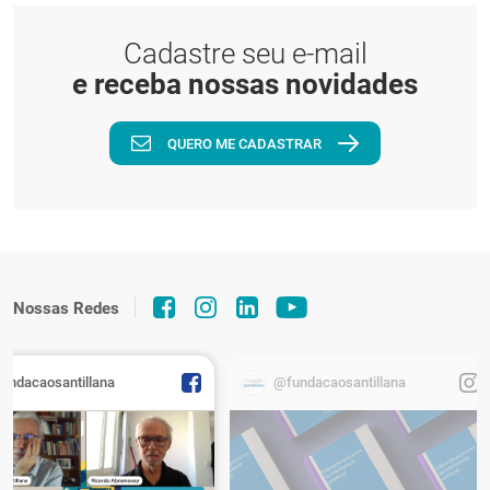
Cadastre seu e-mail
e receba nossas novidades
QUERO ME CADASTRAR
Nossas Redes
fundacaosantillana
@fundacaosantillana