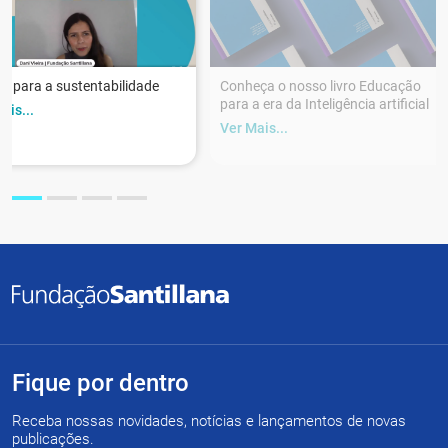
r para a sustentabilidade
Conheça o nosso livro Educação
para a era da Inteligência artificial
ais...
Ver Mais...
Fique por dentro
Receba nossas novidades, notícias e lançamentos de novas
publicações.