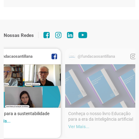
Nossas Redes
fundacaosantillana
@fundacaosantillana
r para a sustentabilidade
Conheça o nosso livro Educação
para a era da Inteligência artificial
ais...
Ver Mais...