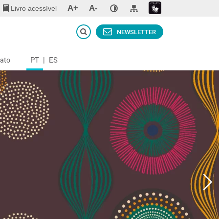
A+
A-
Livro acessível
NEWSLETTER
PT
|
ES
ato