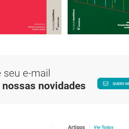
 seu e-mail
a nossas novidades
QUERO M
Artigos
Ver Todos