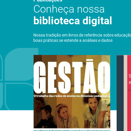
Conheça nossa
biblioteca digital
Nossa tradição em livros de referência sobre educaçã
boas práticas se estende a análises e dados