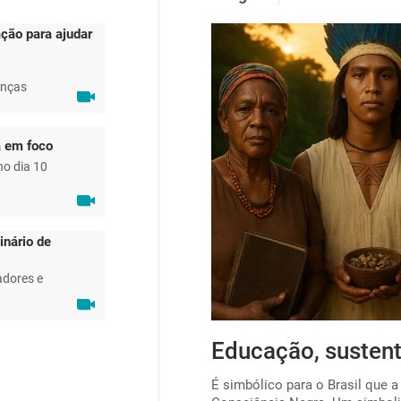
ção para ajudar
anças
a em foco
no dia 10
inário de
adores e
ta para viabilizar o
Educação, sustent
É simbólico para o Brasil que