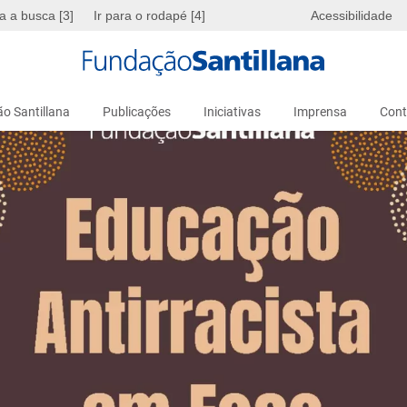
ra a busca [3]
Ir para o rodapé [4]
Acessibilidade
o Santillana
Publicações
Iniciativas
Imprensa
Cont