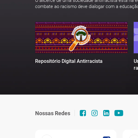
O alicerce de uma sociedade antirracista está na 
combate ao racismo deve dialogar com a educaçã
U
Repositório Digital Antirracista
r
Nossas Redes