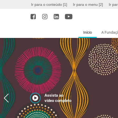
Ir para o conteúdo [1]
Ir para o menu [2]
Ir pa
Início
A Fundaçã
Assista ao
vídeo completo