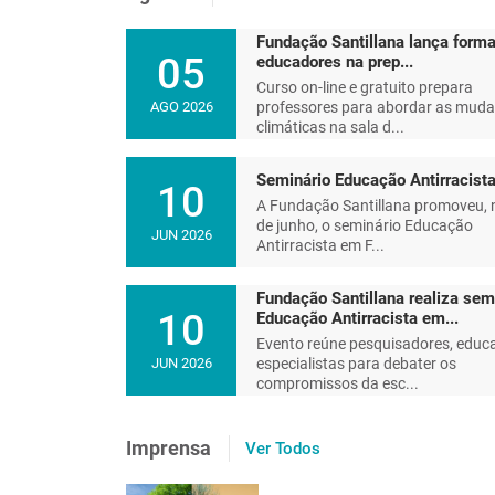
Fundação Santillana lança forma
05
educadores na prep...
Curso on-line e gratuito prepara
professores para abordar as mud
AGO 2026
climáticas na sala d...
Seminário Educação Antirracist
10
A Fundação Santillana promoveu, 
de junho, o seminário Educação
JUN 2026
Antirracista em F...
Fundação Santillana realiza sem
10
Educação Antirracista em...
Evento reúne pesquisadores, educ
especialistas para debater os
JUN 2026
compromissos da esc...
Educar e reeducar um plane
Imprensa
Ver Todos
futuro