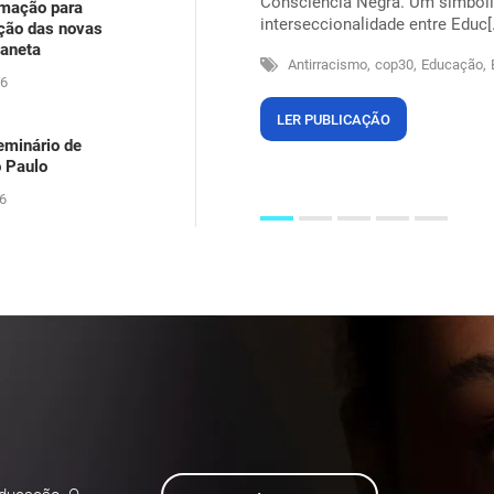
Consciência Negra. Um simbolis
rmação para
arecia ser um problema dos outros,
interseccionalidade entre Educ[.
ação das novas
itos na própria pele, suando sob
laneta
Antirracismo,
cop30,
Educação,
26
LER PUBLICAÇÃO
eminário de
o Paulo
6