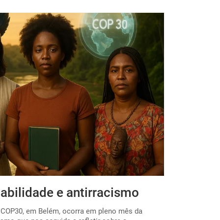
abilidade e antirracismo
Por uma E
 a COP30, em Belém, ocorra em pleno mês da
O início do ano 