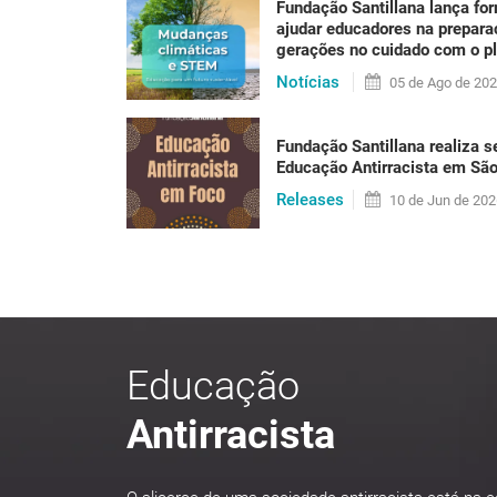
Fundação Santillana lança fo
Se até alguns anos atrás a sustentabilidade p
ajudar educadores na prepar
não há mais como negar: sentimos hoje os efe
gerações no cuidado com o p
um calor que [...]
Notícias
05 de
Ago
de 20
Fundação Santillana realiza s
LER PUBLICAÇÃO
Educação Antirracista em Sã
Releases
10 de
Jun
de 202
Educação
Antirracista