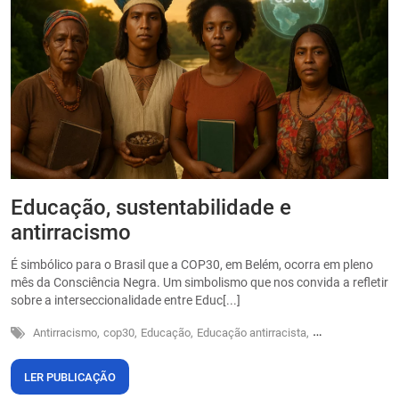
Educação, sustentabilidade e
P
antirracismo
O
s
É simbólico para o Brasil que a COP30, em Belém, ocorra em pleno
o
mês da Consciência Negra. Um simbolismo que nos convida a refletir
sobre a interseccionalidade entre Educ[...]
Antirracismo,
cop30,
Educação,
Educação antirracista,
Sustentabilidade
LER PUBLICAÇÃO