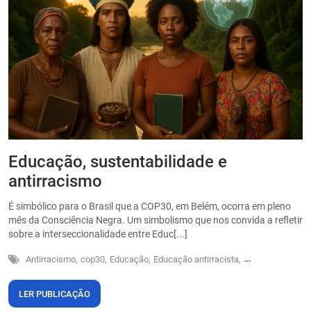
Educação, sustentabilidade e
P
antirracismo
O
s
É simbólico para o Brasil que a COP30, em Belém, ocorra em pleno
o
mês da Consciência Negra. Um simbolismo que nos convida a refletir
sobre a interseccionalidade entre Educ[...]
Antirracismo,
cop30,
Educação,
Educação antirracista,
Sustentabilidade
LER PUBLICAÇÃO