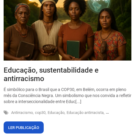
Educação, sustentabilidade e
P
antirracismo
O
s
É simbólico para o Brasil que a COP30, em Belém, ocorra em pleno
o
mês da Consciência Negra. Um simbolismo que nos convida a refletir
sobre a interseccionalidade entre Educ[...]
Antirracismo,
cop30,
Educação,
Educação antirracista,
Sustentabilidade
LER PUBLICAÇÃO