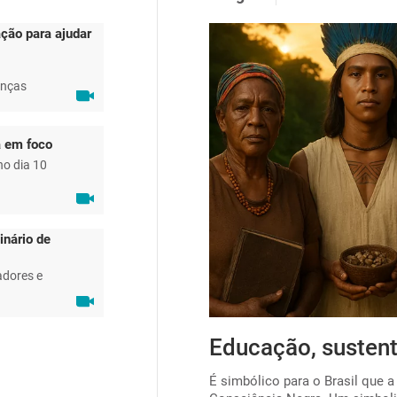
ção para ajudar
anças
a em foco
no dia 10
inário de
adores e
ta para viabilizar o
Educação, sustent
É simbólico para o Brasil que