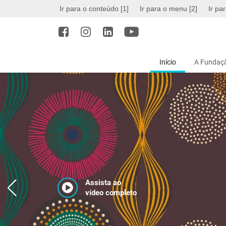
Ir para o conteúdo [1]
Ir para o menu [2]
Ir pa
Início
A Fundaçã
Assista ao
vídeo completo