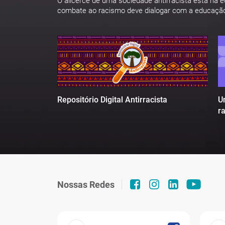
O alicerce de uma sociedade antirracista está na 
combate ao racismo deve dialogar com a educaçã
U
Repositório Digital Antirracista
r
Nossas Redes