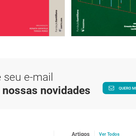
 seu e-mail
a nossas novidades
QUERO M
Artigos
Ver Todos