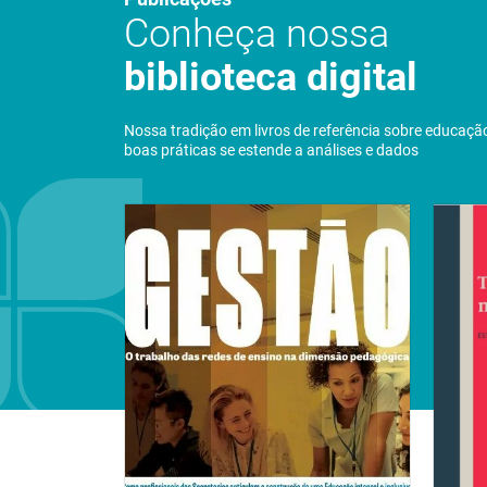
Conheça nossa
biblioteca digital
Nossa tradição em livros de referência sobre educaçã
boas práticas se estende a análises e dados