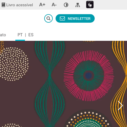
A+
A-
Livro acessível
NEWSLETTER
PT
|
ES
ato