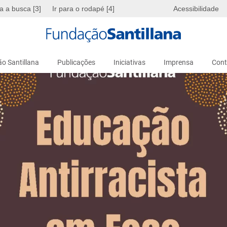
ra a busca [3]
Ir para o rodapé [4]
Acessibilidade
o Santillana
Publicações
Iniciativas
Imprensa
Cont