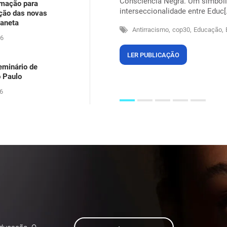
Consciência Negra. Um simbolis
rmação para
arecia ser um problema dos outros,
interseccionalidade entre Educ[.
ação das novas
itos na própria pele, suando sob
laneta
Antirracismo,
cop30,
Educação,
26
LER PUBLICAÇÃO
eminário de
o Paulo
6