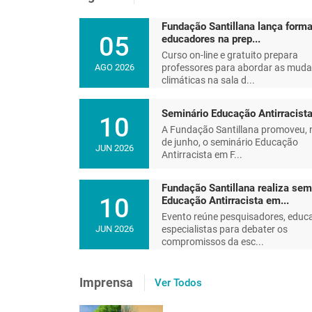
Fundação Santillana lança forma
05
educadores na prep...
Curso on-line e gratuito prepara
professores para abordar as mud
AGO 2026
climáticas na sala d...
Seminário Educação Antirracist
10
A Fundação Santillana promoveu, 
de junho, o seminário Educação
JUN 2026
Antirracista em F...
Fundação Santillana realiza sem
10
Educação Antirracista em...
Evento reúne pesquisadores, educ
especialistas para debater os
JUN 2026
compromissos da esc...
Educar e reeducar um plane
Imprensa
Ver Todos
futuro