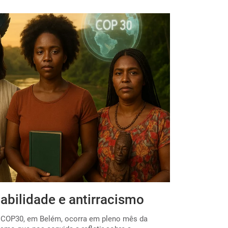
abilidade e antirracismo
Por uma E
 a COP30, em Belém, ocorra em pleno mês da
O início do ano 