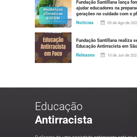
Fundação Santillana lança fo
Se até alguns anos atrás a sustentabilidade p
ajudar educadores na prepar
não há mais como negar: sentimos hoje os efe
gerações no cuidado com o p
um calor que [...]
Notícias
05 de
Ago
de 20
Fundação Santillana realiza s
LER PUBLICAÇÃO
Educação Antirracista em Sã
Releases
10 de
Jun
de 202
Educação
Antirracista