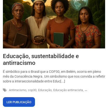
Educação, sustentabilidade e
P
antirracismo
O
s
É simbólico para o Brasil que a COP30, em Belém, ocorra em pleno
o
mês da Consciência Negra. Um simbolismo que nos convida a refletir
sobre a interseccionalidade entre Educ[...]
Antirracismo,
cop30,
Educação,
Educação antirracista,
Sustentabilidade
LER PUBLICAÇÃO