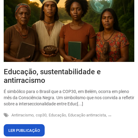
Educação, sustentabilidade e
P
antirracismo
O
s
É simbólico para o Brasil que a COP30, em Belém, ocorra em pleno
o
mês da Consciência Negra. Um simbolismo que nos convida a refletir
sobre a interseccionalidade entre Educ[...]
Antirracismo,
cop30,
Educação,
Educação antirracista,
Sustentabilidade
LER PUBLICAÇÃO