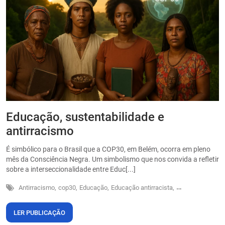
Educação, sustentabilidade e
P
antirracismo
O
s
É simbólico para o Brasil que a COP30, em Belém, ocorra em pleno
o
mês da Consciência Negra. Um simbolismo que nos convida a refletir
sobre a interseccionalidade entre Educ[...]
Antirracismo,
cop30,
Educação,
Educação antirracista,
Sustentabilidade
LER PUBLICAÇÃO