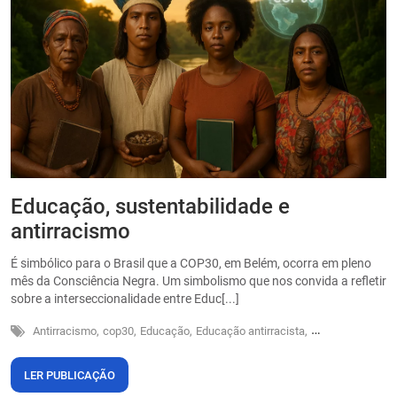
Educação, sustentabilidade e
P
antirracismo
O
s
É simbólico para o Brasil que a COP30, em Belém, ocorra em pleno
o
mês da Consciência Negra. Um simbolismo que nos convida a refletir
sobre a interseccionalidade entre Educ[...]
Antirracismo,
cop30,
Educação,
Educação antirracista,
Sustentabilidade
LER PUBLICAÇÃO