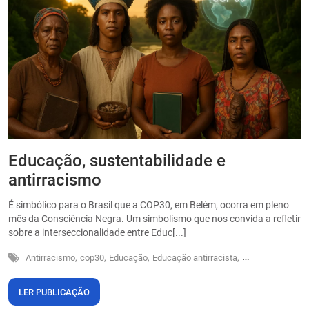
Educação, sustentabilidade e
P
antirracismo
O
s
É simbólico para o Brasil que a COP30, em Belém, ocorra em pleno
o
mês da Consciência Negra. Um simbolismo que nos convida a refletir
sobre a interseccionalidade entre Educ[...]
Antirracismo,
cop30,
Educação,
Educação antirracista,
Sustentabilidade
LER PUBLICAÇÃO