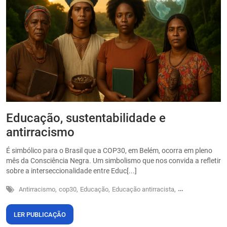
Educação, sustentabilidade e
P
antirracismo
O
s
É simbólico para o Brasil que a COP30, em Belém, ocorra em pleno
o
mês da Consciência Negra. Um simbolismo que nos convida a refletir
sobre a interseccionalidade entre Educ[...]
Antirracismo,
cop30,
Educação,
Educação antirracista,
Sustentabilidade
LER PUBLICAÇÃO