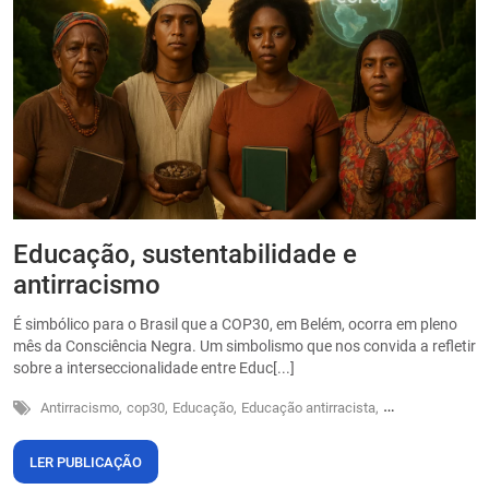
Educação, sustentabilidade e
P
antirracismo
O
s
É simbólico para o Brasil que a COP30, em Belém, ocorra em pleno
o
mês da Consciência Negra. Um simbolismo que nos convida a refletir
sobre a interseccionalidade entre Educ[...]
Antirracismo,
cop30,
Educação,
Educação antirracista,
Sustentabilidade
LER PUBLICAÇÃO