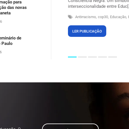
Consciência Negra. Um simbolis
rmação para
arecia ser um problema dos outros,
interseccionalidade entre Educ[.
ação das novas
itos na própria pele, suando sob
laneta
Antirracismo,
cop30,
Educação,
26
LER PUBLICAÇÃO
eminário de
o Paulo
6