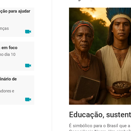
ção para ajudar
anças
a em foco
no dia 10
inário de
adores e
ta para viabilizar o
Educação, sustent
É simbólico para o Brasil que