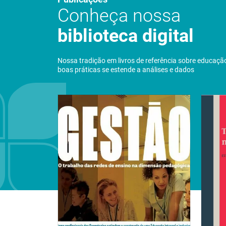
Conheça nossa
biblioteca digital
Nossa tradição em livros de referência sobre educaçã
boas práticas se estende a análises e dados