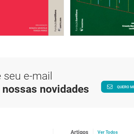
 seu e-mail
a nossas novidades
QUERO M
Artigos
Ver Todos