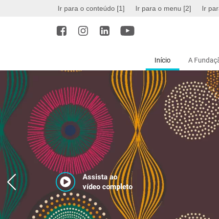
Ir para o conteúdo [1]
Ir para o menu [2]
Ir pa
Início
A Fundaçã
Assista ao
vídeo completo