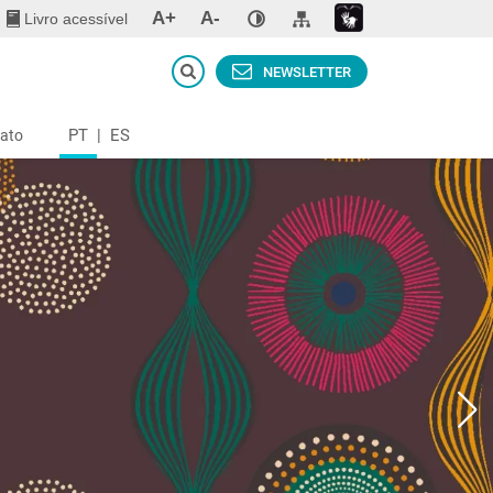
A+
A-
Livro acessível
NEWSLETTER
PT
|
ES
ato