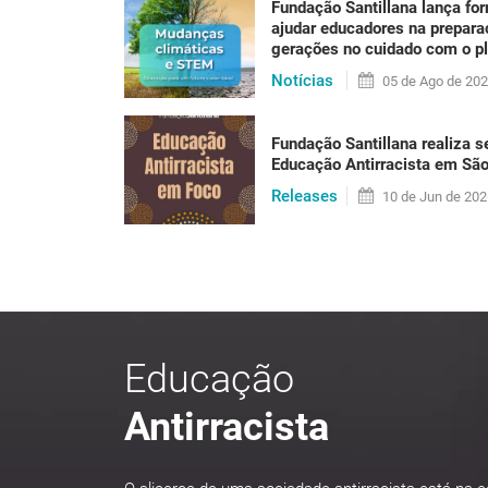
Fundação Santillana lança fo
Se até alguns anos atrás a sustentabilidade p
ajudar educadores na prepar
não há mais como negar: sentimos hoje os efe
gerações no cuidado com o p
um calor que [...]
Notícias
05 de
Ago
de 20
Fundação Santillana realiza s
LER PUBLICAÇÃO
Educação Antirracista em Sã
Releases
10 de
Jun
de 202
Educação
Antirracista