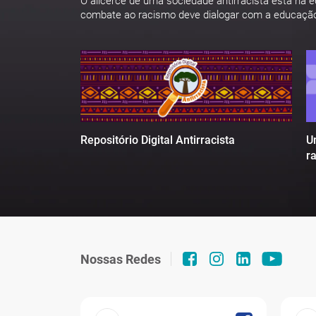
O alicerce de uma sociedade antirracista está na 
combate ao racismo deve dialogar com a educaçã
U
Repositório Digital Antirracista
r
Nossas Redes