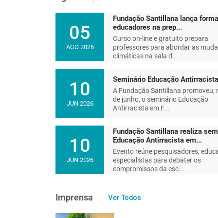
Fundação Santillana lança forma
05
educadores na prep...
Curso on-line e gratuito prepara
professores para abordar as mud
AGO 2026
climáticas na sala d...
Seminário Educação Antirracist
10
A Fundação Santillana promoveu, 
de junho, o seminário Educação
JUN 2026
Antirracista em F...
Fundação Santillana realiza sem
10
Educação Antirracista em...
Evento reúne pesquisadores, educ
especialistas para debater os
JUN 2026
compromissos da esc...
Educar e reeducar um plane
Imprensa
Ver Todos
futuro