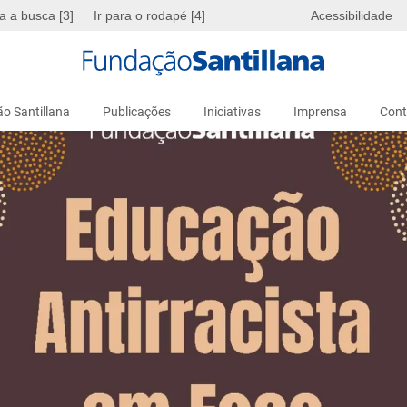
ra a busca [3]
Ir para o rodapé [4]
Acessibilidade
o Santillana
Publicações
Iniciativas
Imprensa
Cont