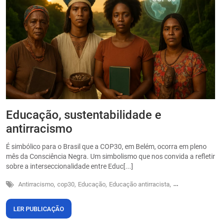
Educação, sustentabilidade e
P
antirracismo
O
s
É simbólico para o Brasil que a COP30, em Belém, ocorra em pleno
o
mês da Consciência Negra. Um simbolismo que nos convida a refletir
sobre a interseccionalidade entre Educ[...]
Antirracismo,
cop30,
Educação,
Educação antirracista,
Sustentabilidade
LER PUBLICAÇÃO