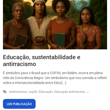
Educação, sustentabilidade e
P
antirracismo
O
s
É simbólico para o Brasil que a COP30, em Belém, ocorra em pleno
o
mês da Consciência Negra. Um simbolismo que nos convida a refletir
sobre a interseccionalidade entre Educ[...]
Antirracismo,
cop30,
Educação,
Educação antirracista,
Sustentabilidade
LER PUBLICAÇÃO