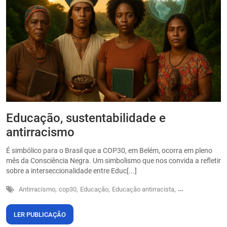
Educação, sustentabilidade e
P
antirracismo
O
s
É simbólico para o Brasil que a COP30, em Belém, ocorra em pleno
o
mês da Consciência Negra. Um simbolismo que nos convida a refletir
sobre a interseccionalidade entre Educ[...]
Antirracismo,
cop30,
Educação,
Educação antirracista,
Sustentabilidade
LER PUBLICAÇÃO