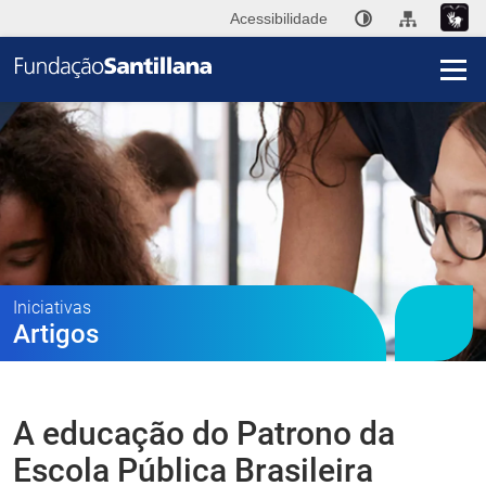
Acessibilidade
I
A
Fu
San
Publ
Iniciativas
Artigos
Ini
Im
A educação do Patrono da
Co
Escola Pública Brasileira