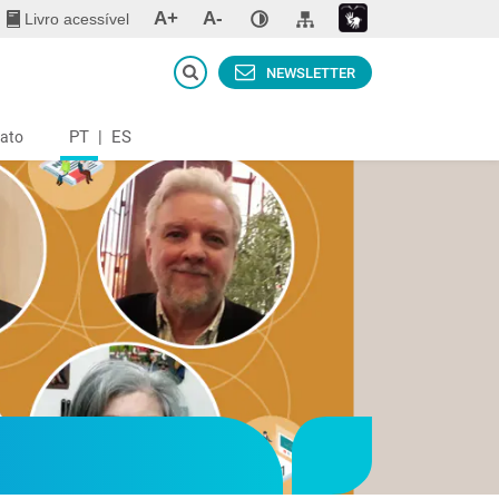
A+
A-
Livro acessível
NEWSLETTER
PT
|
ES
ato