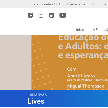
Ir para o conteúdo [1]
Ir para o menu [2]
Ir pa
Início
A Fundaçã
Iniciativas
Lives