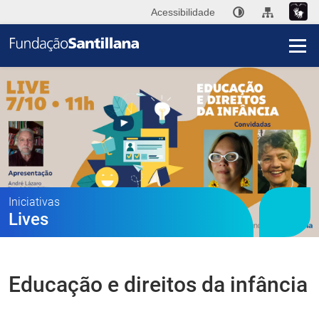
Acessibilidade
I
A
Fu
San
Publ
Iniciativas
Lives
Ini
Im
Educação e direitos da infância
Co