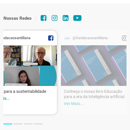
Nossas Redes
fundacaosantillana
@fundacaosantillana
r para a sustentabilidade
Conheça o nosso livro Educação
para a era da Inteligência artificial
ais...
Ver Mais...